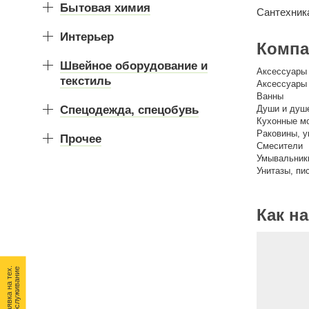
Бытовая химия
Сантехник
Интерьер
Компа
Швейное оборудование и
Аксессуары 
текстиль
Аксессуары
Ванны
Спецодежда, спецобувь
Души и душ
Кухонные м
Раковины, 
Прочее
Смесители
Умывальник
Унитазы, пи
Как н
З
а
я
в
к
а
н
а
т
е
.
о
б
с
л
у
ж
и
в
а
н
и
х
е