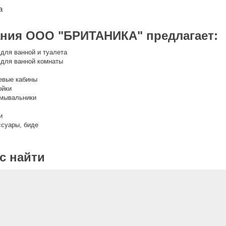
а
ния ООО "БРИТАНИКА" предлагает:
для ванной и туалета
 для ванной комнаты
евые кабины
ойки
умывальники
и
ссуары, биде
ас найти