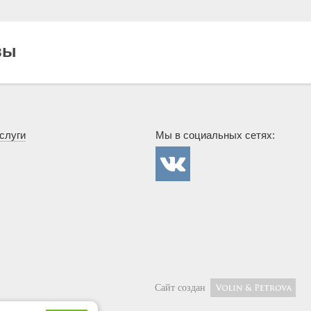
вы
слуги
Мы в социальных сетях:
Госснаб в
сети
Вконтакте
Сайт создан