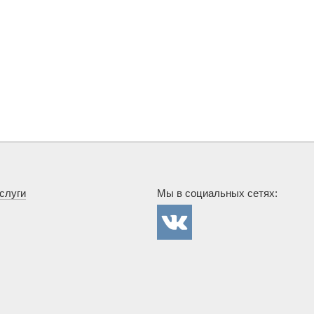
слуги
Мы в социальных сетях:
Госснаб в
сети
Вконтакте