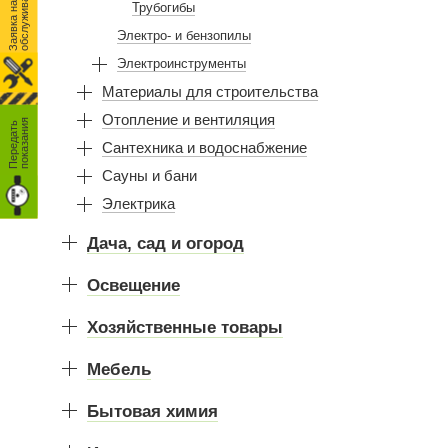
З
а
я
в
к
а
н
а
т
е
.
о
б
с
л
у
ж
и
в
а
н
и
х
е
Трубогибы
Электро- и бензопилы
Электроинструменты
Материалы для строительства
Отопление и вентиляция
я
П
е
р
е
д
а
т
ь
п
о
к
а
з
а
н
и
Сантехника и водоснабжение
Сауны и бани
Электрика
Дача, сад и огород
Освещение
Хозяйственные товары
Мебель
Бытовая химия