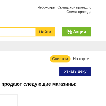
Чебоксары, Складской проезд, 6
Схема проезда
%
Акции
Списком
На карте
Узнать цену
е продают следующие магазины: