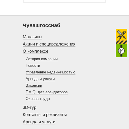
ценах. При производстве
OSB-плит
используют в 10 раз меньше
склеивающих веществ, чем при
изготовлении фанеры или ДСП. Это
Чувашгосснаб
делает плиты OSB более экологичными.
Если для вас важны экологичность
Магазины
и прочность, приобретайте ОСБ;
Акции и спецпредложения
простота укладки, тепло-
О комплексе
и шумоизоляционные качества — ДСП;
История компании
эстетичность и влагостойкость —
Новости
фанеру.
Управление недвижимостью
Аренда и услуги
Вакансии
F.A.Q. для арендаторов
Охрана труда
3D-тур
Контакты и реквизиты
Аренда и услуги