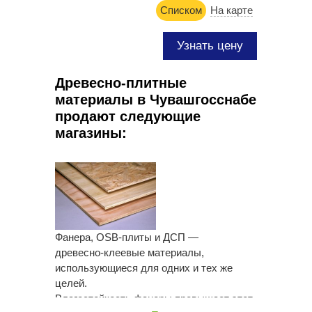
Списком
На карте
Узнать цену
Древесно-плитные
материалы в Чувашгосснабе
продают следующие
магазины:
Фанера,
OSB-плиты
и ДСП —
древесно-клеевые
материалы,
использующиеся для одних и тех же
целей.
Влагостойкость фанеры превышает этот