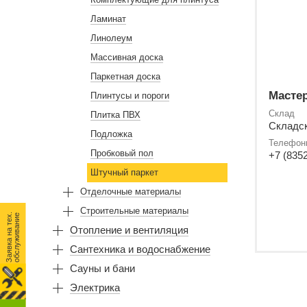
Ламинат
Линолеум
Массивная доска
Паркетная доска
Масте
Плинтусы и пороги
Склад
Плитка ПВХ
Складск
Подложка
Телефон
Пробковый пол
+7 (8352
Штучный паркет
Отделочные материалы
Строительные материалы
З
а
я
в
к
а
н
а
т
е
.
о
б
с
л
у
ж
и
в
а
н
и
х
е
Отопление и вентиляция
Сантехника и водоснабжение
Сауны и бани
Электрика