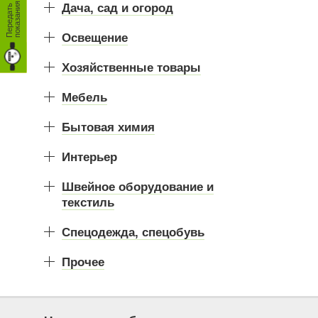
я
Дача, сад и огород
П
е
р
е
д
а
т
ь
п
о
к
а
з
а
н
и
Освещение
Хозяйственные товары
Мебель
Бытовая химия
Интерьер
Швейное оборудование и
текстиль
Спецодежда, спецобувь
Прочее