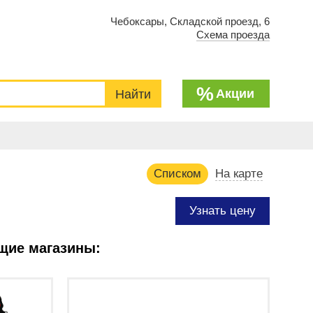
Чебоксары, Складской проезд, 6
Схема проезда
%
Акции
Списком
На карте
Узнать цену
щие магазины: