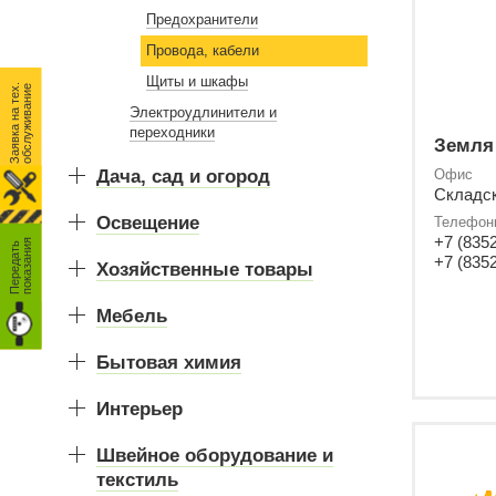
Предохранители
Провода, кабели
Щиты и шкафы
З
а
я
в
к
а
н
а
т
е
.
о
б
с
л
у
ж
и
в
а
н
и
х
е
Электроудлинители и
переходники
Земля
Дача, сад и огород
Офис
Складск
Освещение
Телефон
+7 (8352
я
П
е
р
е
д
а
т
ь
п
о
к
а
з
а
н
и
+7 (8352
Хозяйственные товары
Мебель
Бытовая химия
Интерьер
Швейное оборудование и
текстиль