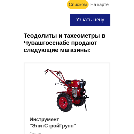
Списком
На карте
Узнать цену
Теодолиты и тахеометры в
Чувашгосснабе продают
следующие магазины:
Инструмент
"ЭлитСтройГрупп"
Склад