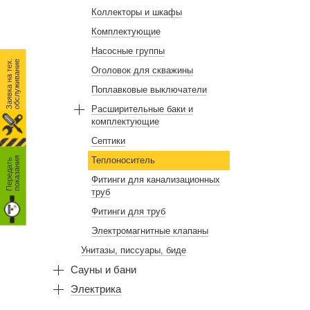
Коллекторы и шкафы
Комплектующие
Насосные группы
З
а
я
в
к
а
н
а
т
е
.
о
б
с
л
у
ж
и
в
а
н
и
х
е
Оголовок для скважины
Поплавковые выключатели
Расширительные баки и
комплектующие
Септики
я
Теплоноситель
П
е
р
е
д
а
т
ь
п
о
к
а
з
а
н
и
Фитинги для канализационных
труб
Фитинги для труб
Электромагнитные клапаны
Унитазы, писсуары, биде
Сауны и бани
Электрика