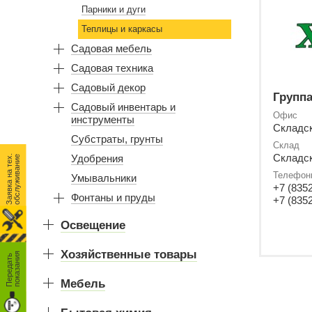
Парники и дуги
Теплицы и каркасы
Садовая мебель
Садовая техника
Садовый декор
Группа
Садовый инвентарь и
Офис
инструменты
Складск
Субстраты, грунты
Склад
Складск
Удобрения
З
а
я
в
к
а
н
а
т
е
.
о
б
с
л
у
ж
и
в
а
н
и
х
е
Телефон
Умывальники
+7 (8352
Фонтаны и пруды
+7 (8352
Освещение
Хозяйственные товары
я
П
е
р
е
д
а
т
ь
п
о
к
а
з
а
н
и
Мебель