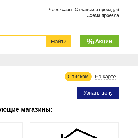
Чебоксары, Складской проезд, 6
Схема проезда
%
Акции
Списком
На карте
Узнать цену
дующие магазины: