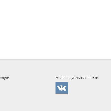
слуги
Мы в социальных сетях:
Госснаб в
сети
Вконтакте