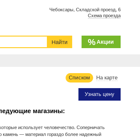
Чебоксары, Складской проезд, 6
Схема проезда
%
Акции
Списком
На карте
Узнать цену
ледующие магазины:
которые использует человечество. Соперничать
ко камень — материал гораздо более надежный