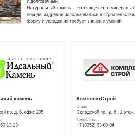
и долговечный.
Натуральный камень — это чаще всего минералы гра
породы издревле использовались в строительстве
форму и укладка их требует знаний и умений.
Искусственные камни в большинстве своем имеют 
используемых при разливе в формы различают: кер
из бетона. Благодаря правильной форме в работе
укладки кирпича. Кладка в «ложок» — способ укла
ребром к наружной стороне конструкции, а кладка
Декоративный камень на основе бетона чаще всего
добавляют различные пластификаторы (гипс, глин
повышающие стойкость к температурным колебания
натуральные качественные красители. Укладка обл
ьный камень
КомплектСтрой
на стену.
Офис
ой пр, д. 6, офис 205
Складской пр., д. 6., 1 этаж
При возведении стен камень можно укладывать как 
ы
Телефоны
способ условно называется «мокрым», второй — «
860-13-23
+7 (8352) 63-00-04
применяется при строительстве невысоких заборо
кладку используют при возведении монолитных ко