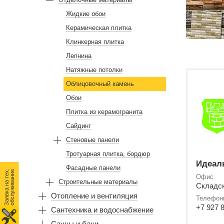
Жидкие обои
Керамическая плитка
Клинкерная плитка
Лепнина
Натяжные потолки
Облицовочный камень
Обои
Плитка из керамогранита
Сайдинг
Стеновые панели
Тротуарная плитка, бордюр
Идеал
Фасадные панели
З
а
я
в
к
а
н
а
т
е
.
о
б
с
л
у
ж
и
в
а
н
и
х
е
Офис
Строительные материалы
Складск
Отопление и вентиляция
Телефон
+7 927 
Сантехника и водоснабжение
Сауны и бани