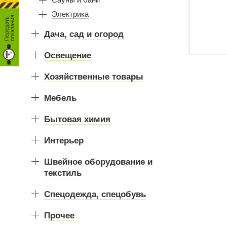
Электрика
я
П
е
р
е
д
а
т
ь
п
о
к
а
з
а
н
и
Дача, сад и огород
Освещение
Хозяйственные товары
Мебель
Бытовая химия
Интерьер
Швейное оборудование и
текстиль
Спецодежда, спецобувь
Прочее