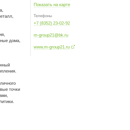
Показать на карте
а,
еталл,
Телефоны
+7 (8352) 23-02-92
ия,
m-group21@bk.ru
рные дома,
www.m-group21.ru
онный
опления.
личного
овые точки
ами,
литики.