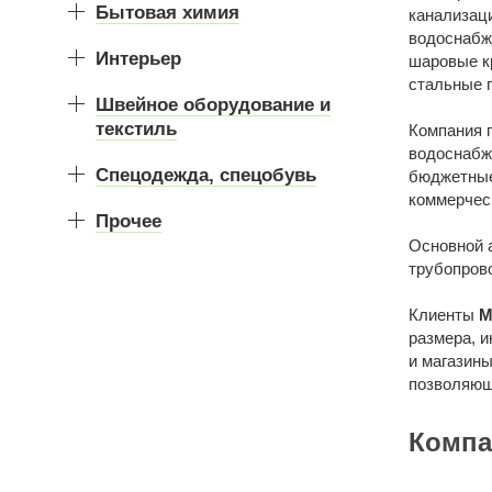
Бытовая химия
канализаци
водоснабже
Интерьер
шаровые к
стальные 
Швейное оборудование и
текстиль
Компания 
водоснабж
Спецодежда, спецобувь
бюджетные
коммерческ
Прочее
Основной 
трубопров
Клиенты
М
размера, 
и магазины
позволяющ
Компа