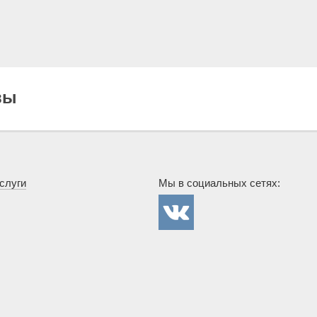
вы
слуги
Мы в социальных сетях:
Госснаб в
сети
Вконтакте