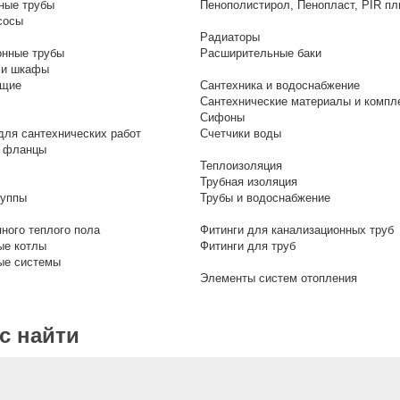
ные трубы
Пенополистирол, Пенопласт, PIR пл
сосы
Радиаторы
онные трубы
Расширительные баки
 и шкафы
ющие
Сантехника и водоснабжение
Сантехнические материалы и комп
Сифоны
ля сантехнических работ
Счетчики воды
 фланцы
Теплоизоляция
Трубная изоляция
руппы
Трубы и водоснабжение
ного теплого пола
Фитинги для канализационных труб
ые котлы
Фитинги для труб
ые системы
Элементы систем отопления
ас найти