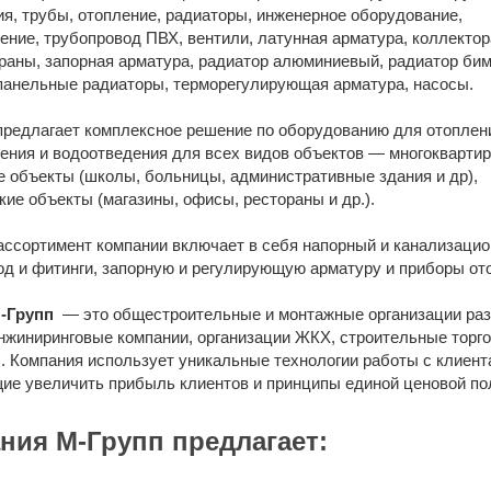
я, трубы, отопление, радиаторы, инженерное оборудование,
ние, трубопровод ПВХ, вентили, латунная арматура, коллектор
раны, запорная арматура, радиатор алюминиевый, радиатор бим
панельные радиаторы, терморегулирующая арматура, насосы.
предлагает комплексное решение по оборудованию для отоплен
ения и водоотведения для всех видов объектов — многокварти
 объекты (школы, больницы, административные здания и др),
ие объекты (магазины, офисы, рестораны и др.).
ассортимент компании включает в себя напорный и канализаци
од и фитинги, запорную и регулирующую арматуру и приборы от
-Гру
пп
— это общестроительные и монтажные организации раз
инжиниринговые компании, организации ЖКХ, строительные торг
. Компания использует уникальные технологии работы с клиент
ие увеличить прибыль клиентов и принципы единой ценовой по
ния М-Групп предлагает: