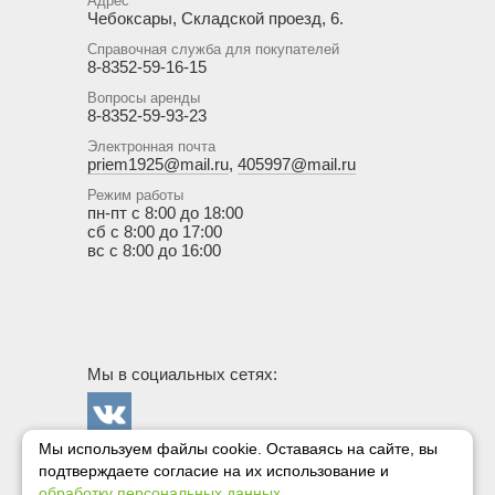
Адрес
Чебоксары, Складской проезд, 6.
Справочная служба для покупателей
8-8352-59-16-15
Вопросы аренды
8-8352-59-93-23
Электронная почта
priem1925@mail.ru
,
405997@mail.ru
Режим работы
пн-пт с 8:00 до 18:00
сб с 8:00 до 17:00
вс с 8:00 до 16:00
Мы в социальных сетях:
Мы используем файлы cookie. Оставаясь на сайте, вы
Госснаб в
подтверждаете
согласие на их использование и
сети
Сайт создан
обработку персональных данных
.
Вконтакте