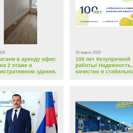
026
26 марта 2025
агаем в аренду офис
100 лет безупречной
на 2 этаже в
работы! Надежность,
истративном здании.
качество и стабильн
ь 10,9 кв.м.,
на каждом шагу
сячная арендная
9 263,8 руб.