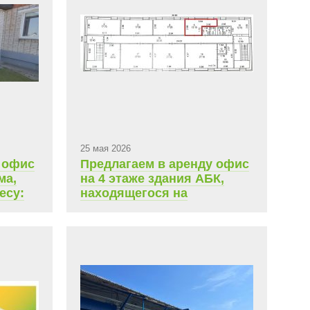
25 мая 2026
 офис
Предлагаем в аренду офис
ма,
на 4 этаже здания АБК,
есу:
находящегося на
ой
территории ТСК
 85,1
Чувашгосснаб. Площадь
12,1 кв.м., ежемесячная
0 руб.
арендная плата 6 200 руб.