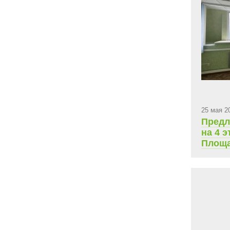
25 мая 2
Предл
на 4 э
Площа
ежеме
плата 