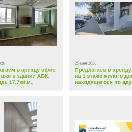
026
25 мая 2026
агаем в аренду офис
Предлагаем в аренду
таже в здании АБК.
на 1 этаже жилого до
дь 17,7кв.м.,
находящегося по адр
сячная арендная
Чебоксары, Складск
9 523,13
проезд, д.8. Площадь
кв.м., ежемесячная
арендная плата 49 50