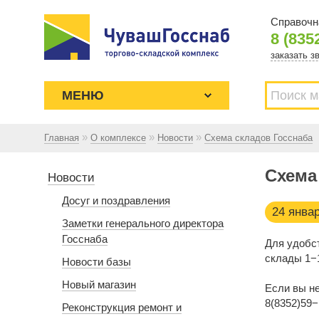
Справочн
8 (835
заказать з
МЕНЮ
»
»
»
Главная
О комплексе
Новости
Схема складов Госснаба
Торгово-складской комплекс
Схема
ЧУВАШГОССНАБ. Основан в 1925
Новости
году
Досуг и поздравления
24 янва
Заметки генерального директора
Госснаба
Для удобс
склады 1−1
Новости базы
Новый магазин
Если вы не
8(8352)59−
Реконструкция ремонт и