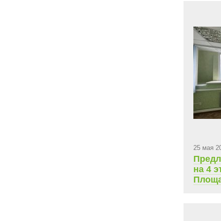
25 мая 2
Предл
на 4 э
Площа
ежеме
плата 