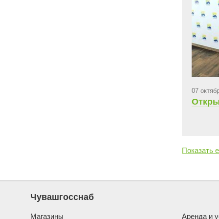
07 октяб
Откры
Показать 
Чувашгосснаб
Магазины
Аренда и у