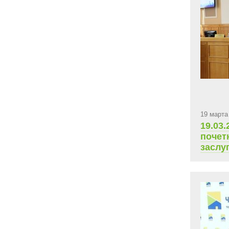
19 марта
19.03.
почет
заслу
Респу
Госуд
ЧР 7-
В.М Г
Алекс