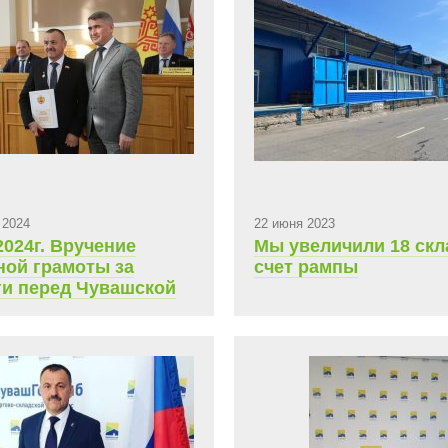
 2024
22 июня 2023
2024г. Вручение
Мы увеличили 18 скл
ной грамоты за
счет рампы
ги перед Чувашской
бликой депутата
арственного Совета
го созыва Антонова
лавой Чувашии Олега
еевича Николаева