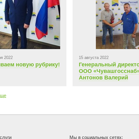
ря 2022
15 августа 2022
ваем новую рубрику!
Генеральный директ
ООО «Чувашгосснаб
Антонов Валерий
Михайлович поздрав
своих сотрудников с
еще
юбилеем
слуги
Мы в социальных сетях: