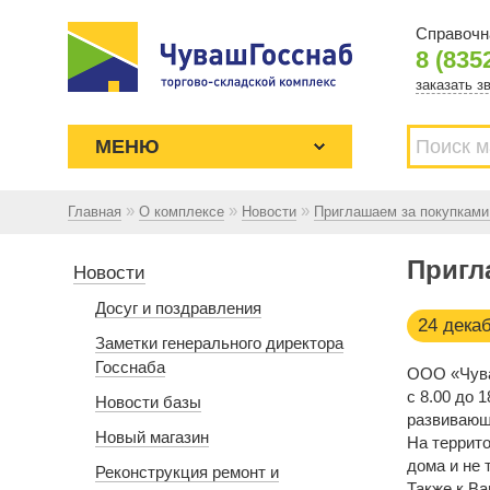
Справочн
8 (835
заказать з
МЕНЮ
»
»
»
Главная
О комплексе
Новости
Приглашаем за покупкам
Торгово-складской комплекс
Пригл
ЧУВАШГОССНАБ. Основан в 1925
Новости
году
Досуг и поздравления
24 дека
Заметки генерального директора
Госснаба
ООО «Чува
с 8.00 до 
Новости базы
развивающ
Новый магазин
На террито
дома и не 
Реконструкция ремонт и
Также к Ва