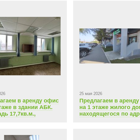
026
25 мая 2026
агаем в аренду офис
Предлагаем в аренду
таже в здании АБК.
на 1 этаже жилого до
дь 17,7кв.м.,
находящегося по адр
сячная арендная
Чебоксары, Складск
9 523,13
проезд, д.8. Площадь
кв.м., ежемесячная