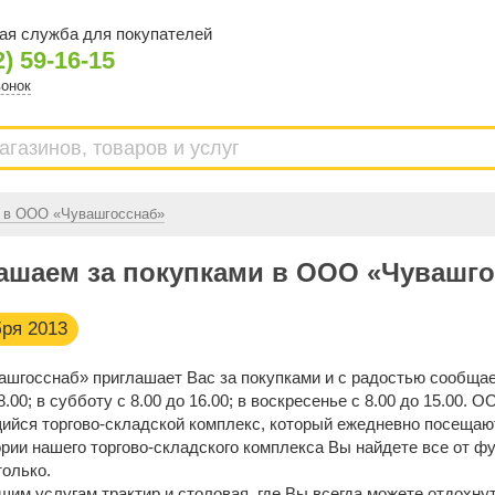
ая служба для покупателей
2) 59-16-15
вонок
и в ООО «Чувашгосснаб»
ашаем за покупками в ООО «Чувашго
бря 2013
шгосснаб» приглашает Вас за покупками и с радостью сообщает
18.00; в субботу с 8.00 до 16.00; в воскресенье с 8.00 до 15.0
ийся торгово-складской комплекс, который ежедневно посещаю
рии нашего торгово-складского комплекса Вы найдете все от ф
только.
шим услугам трактир и столовая, где Вы всегда можете отдохнут