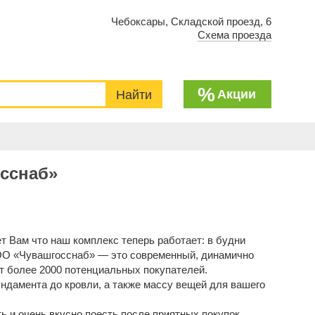
Чебоксары, Складской проезд, 6
Схема проезда
%
Акции
сснаб»
 Вам что наш комплекс теперь работает: в будни
0. ООО «Чувашгосснаб» — это современный, динамично
т более 2000 потенциальных покупателей.
ундамента до кровли, а также массу вещей для вашего
ь и очень вкусно поесть после приятных покупок.