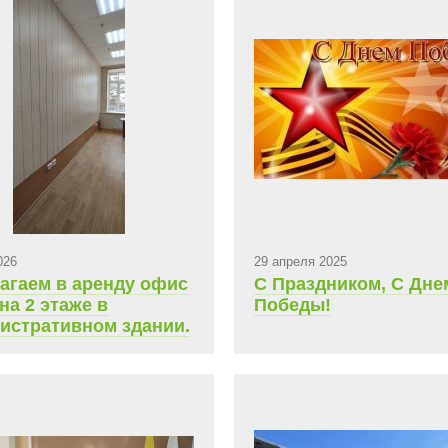
арендная плата 49 50
026
29 апреля 2025
агаем в аренду офис
С Праздником, С Дне
на 2 этаже в
Победы!
истративном здании.
ь 10,9 кв.м.,
сячная арендная
9 263,8 руб.