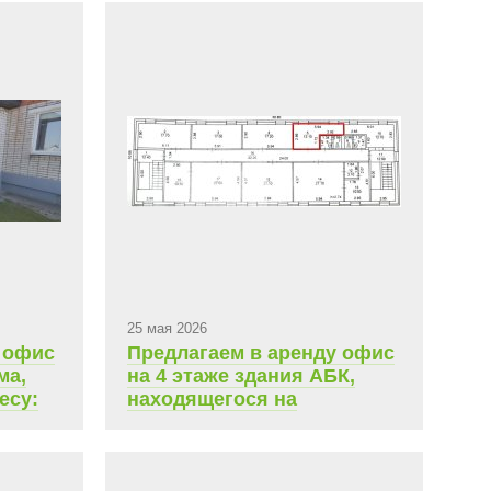
25 мая 2026
 офис
Предлагаем в аренду офис
ма,
на 4 этаже здания АБК,
есу:
находящегося на
ой
территории ТСК
 85,1
Чувашгосснаб. Площадь
12,1 кв.м., ежемесячная